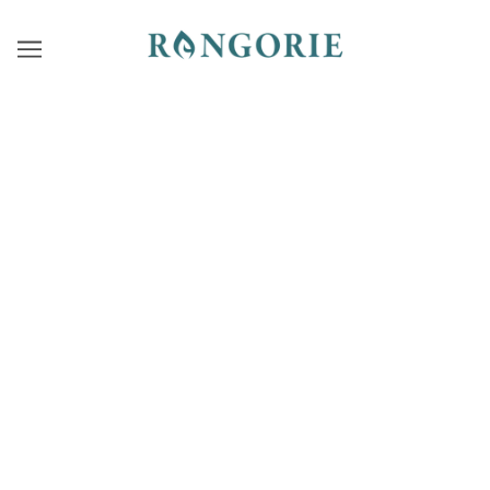
はじまりの想い
ORIGIN
「私だって、働きたい」
「私だって、勉強したい」
「私にも、できる」
2010年、インドで出会った女性たちは、目を輝かせながらそ
う語りました。
彼女たちの真っ直ぐな言葉が、すべての始まりです。